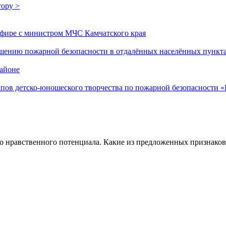
тору >
эфире с министром МЧС Камчатского края
шению пожарной безопасности в отдалённых населённых пункт
айоне
апов детско-юношеского творчества по пожарной безопасности 
го нравственного потенциала. Какие из предложенных признаков