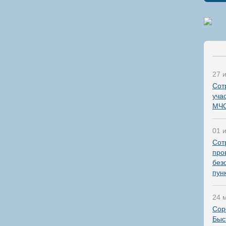
27 
Сот
уча
МЧС
01 
Сот
про
без
пун
24 
Сор
Быс