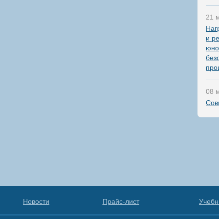
21 
Наг
и р
юно
без
про
08 
Сов
Новости
Прайс-лист
Учебн