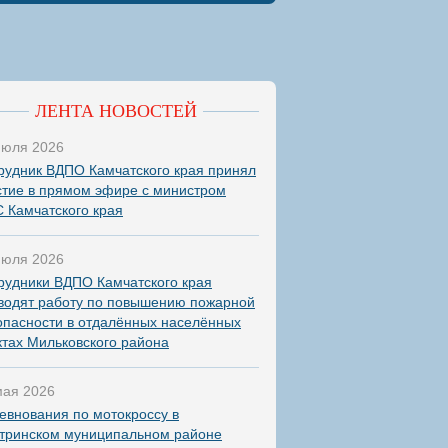
ЛЕНТА НОВОСТЕЙ
июля 2026
рудник ВДПО Камчатского края принял
стие в прямом эфире с министром
 Камчатского края
июля 2026
рудники ВДПО Камчатского края
водят работу по повышению пожарной
опасности в отдалённых населённых
ктах Мильковского района
мая 2026
евнования по мотокроссу в
тринском муниципальном районе