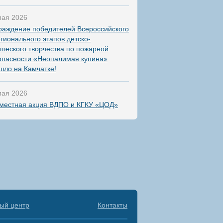
мая 2026
раждение победителей Всероссийского
егионального этапов детско-
шеского творчества по пожарной
опасности «Неопалимая купина»
шло на Камчатке!
мая 2026
местная акция ВДПО и КГКУ «ЦОД»
ый центр
Контакты