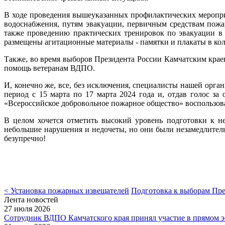
В ходе проведения вышеуказанных профилактических меропри
водоснабжения, путям эвакуации, первичным средствам пожа
также проведению практических тренировок по эвакуации в
размещены агитационные материалы - памятки и плакаты в коли
Также, во время выборов Президента России Камчатским кра
помощь ветеранам ВДПО.
И, конечно же, все, без исключения, специалисты нашей орг
период с 15 марта по 17 марта 2024 года и, отдав голос з
«Всероссийское добровольное пожарное общество» воспользова
В целом хочется отметить высокий уровень подготовки к н
небольшие нарушения и недочеты, но они были незамедлитель
безупречно!
< Установка пожарных извещателей
Подготовка к выборам Пре
Лента новостей
27 июля 2026
Сотрудник ВДПО Камчатского края принял участие в прямом 