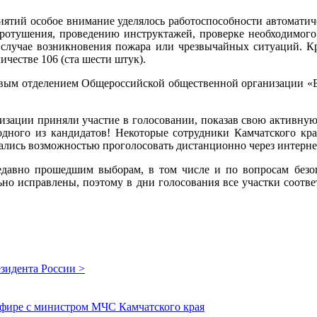
ятий особое внимание уделялось работоспособности автомати
ротушения, проведению инструктажей, проверке необходимого 
 случае возникновения пожара или чрезвычайных ситуаций. Кр
честве 106 (ста шести штук).
евым отделением Общероссийской общественной организации «В
анизации приняли участие в голосовании, показав свою активну
а одного из кандидатов! Некоторые сотрудники Камчатского к
лись возможностью проголосовать дистанционно через интернет
едавно прошедшим выборам, в том числе и по вопросам безоп
но исправлены, поэтому в дни голосования все участки соотв
зидента России >
эфире с министром МЧС Камчатского края